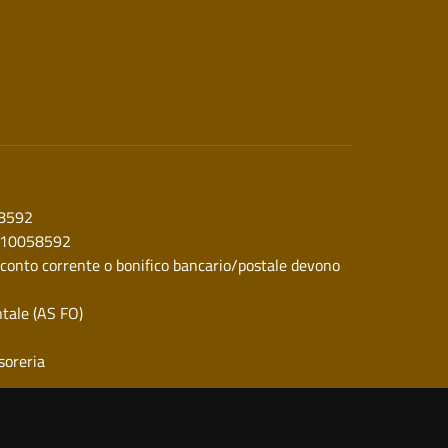
58592
010058592
 conto corrente o bonifico bancario/postale devono
ntale (AS FO)
soreria