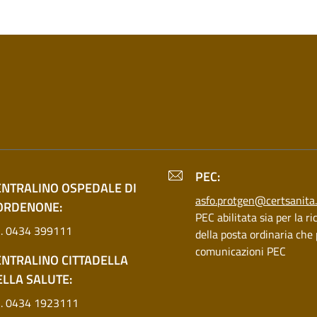
PEC:
ENTRALINO OSPEDALE DI
asfo.protgen@certsanita.f
ORDENONE:
PEC abilitata sia per la r
l. 0434 399111
della posta ordinaria che 
comunicazioni PEC
ENTRALINO CITTADELLA
ELLA SALUTE:
l. 0434 1923111