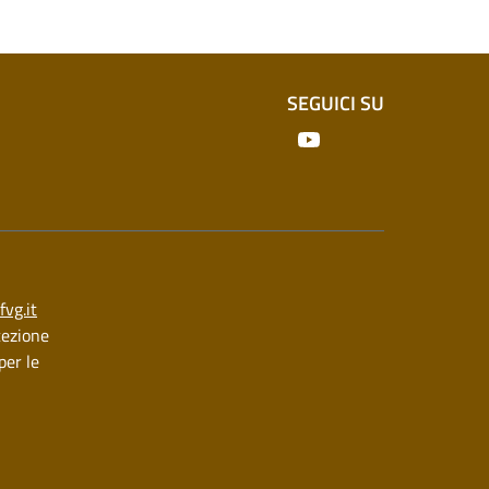
SEGUICI SU
Youtube
vg.it
icezione
per le