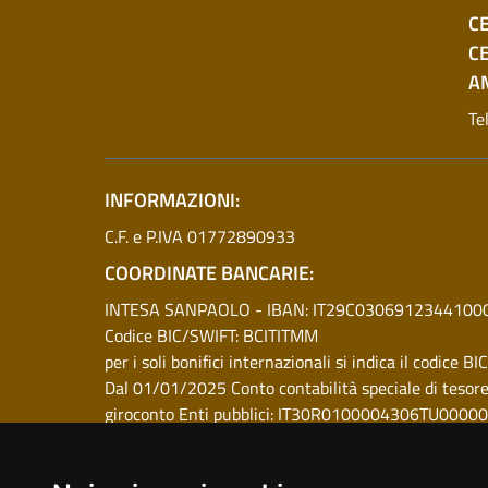
C
C
A
Te
INFORMAZIONI:
C.F. e P.IVA 01772890933
COORDINATE BANCARIE:
INTESA SANPAOLO - IBAN: IT29C030691234410
Codice BIC/SWIFT: BCITITMM
per i soli bonifici internazionali si indica il codice
Dal 01/01/2025 Conto contabilità speciale di tesorer
giroconto Enti pubblici: IT30R0100004306TU0000