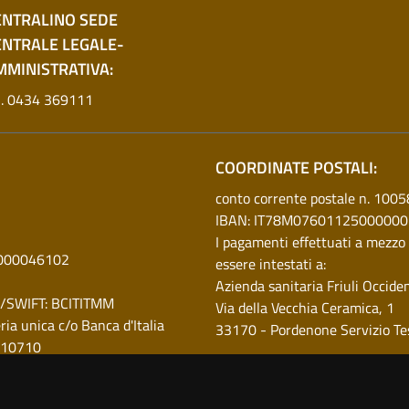
ENTRALINO SEDE
ENTRALE LEGALE-
MMINISTRATIVA:
l. 0434 369111
COORDINATE POSTALI:
conto corrente postale n. 100
IBAN: IT78M0760112500000
I pagamenti effettuati a mezzo
0000046102
essere intestati a:
Azienda sanitaria Friuli Occide
 BIC/SWIFT: BCITITMM
Via della Vecchia Ceramica, 1
ia unica c/o Banca d'Italia
33170 - Pordenone Servizio Te
010710