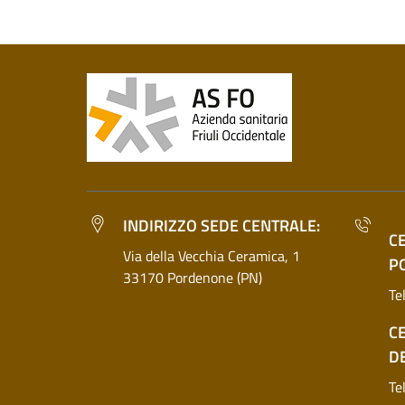
INDIRIZZO SEDE CENTRALE:
C
Via della Vecchia Ceramica, 1
P
33170 Pordenone (PN)
Te
C
D
Te