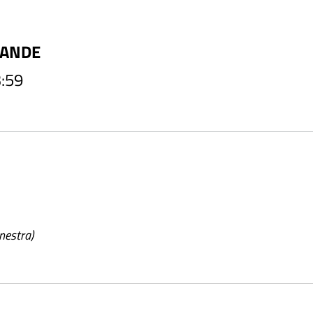
MANDE
:59
inestra)