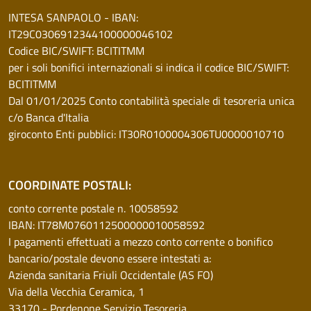
INTESA SANPAOLO - IBAN:
IT29C0306912344100000046102
Codice BIC/SWIFT: BCITITMM
per i soli bonifici internazionali si indica il codice BIC/SWIFT:
BCITITMM
Dal 01/01/2025 Conto contabilità speciale di tesoreria unica
c/o Banca d'Italia
giroconto Enti pubblici: IT30R0100004306TU0000010710
COORDINATE POSTALI:
conto corrente postale n. 10058592
IBAN: IT78M0760112500000010058592
I pagamenti effettuati a mezzo conto corrente o bonifico
bancario/postale devono essere intestati a:
Azienda sanitaria Friuli Occidentale (AS FO)
Via della Vecchia Ceramica, 1
33170 - Pordenone Servizio Tesoreria