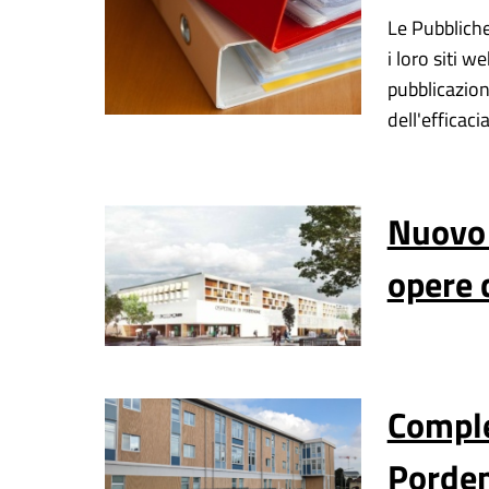
Le Pubblich
i loro siti w
pubblicazion
dell'efficacia
Nuovo 
opere 
Comple
Porden