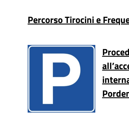
Percorso Tirocini e Frequ
Proced
all’acc
intern
Porde