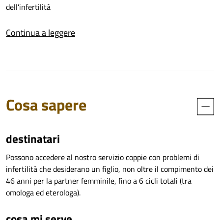
dell’infertilità
- preservazione della fertilità nei pazienti giovani affetti da
Continua a leggere
patologie neoplastiche mediante criopreservazione degli
spermatozoi e degli ovociti
- procedure di fecondazione assistita omologa di I e II
livello e, dal 2015, di fecondazione assistita eterologa
Cosa sapere
destinatari
Possono accedere al nostro servizio coppie con problemi di
infertilità che desiderano un figlio, non oltre il compimento dei
46 anni per la partner femminile, fino a 6 cicli totali (tra
omologa ed eterologa).
cosa mi serve