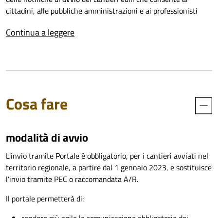
cittadini, alle pubbliche amministrazioni e ai professionisti
l'invio contemporaneo agli Enti competenti delle notifiche di
Continua a leggere
avvio cantieri, la loro conservazione digitale e la stampa.
Cosa fare
modalità di avvio
L'invio tramite Portale è obbligatorio, per i cantieri avviati nel
territorio regionale, a partire dal 1 gennaio 2023, e sostituisce
l’invio tramite PEC o raccomandata A/R.
Il portale permetterà di: