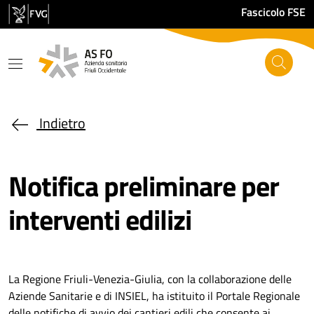
Salta al contenuto principale
Fascicolo FSE
Indietro
Notifica preliminare per
interventi edilizi
La Regione Friuli-Venezia-Giulia, con la collaborazione delle
Aziende Sanitarie e di INSIEL, ha istituito il Portale Regionale
delle notifiche di avvio dei cantieri edili che consente ai