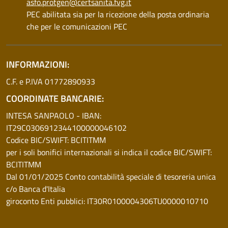
asfo.protgen@certsanita.fvg.it
PEC abilitata sia per la ricezione della posta ordinaria
che per le comunicazioni PEC
INFORMAZIONI:
C.F. e P.IVA 01772890933
COORDINATE BANCARIE:
INTESA SANPAOLO - IBAN:
IT29C0306912344100000046102
Codice BIC/SWIFT: BCITITMM
per i soli bonifici internazionali si indica il codice BIC/SWIFT:
BCITITMM
Dal 01/01/2025 Conto contabilità speciale di tesoreria unica
c/o Banca d'Italia
giroconto Enti pubblici: IT30R0100004306TU0000010710