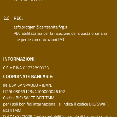
PEC:
asfo.protgen@certsanita.fvg.it
PEC abilitata sia per la ricezione della posta ordinaria
che per le comunicazioni PEC
INFORMAZIONI:
C.F. e P.IVA 01772890933
COORDINATE BANCARIE:
INTESA SANPAOLO - IBAN:
IT29C0306912344100000046102
Codice BIC/SWIFT: BCITITMM
per i soli bonifici internazionali si indica il codice BIC/SWIFT:
BCITITMM
Dal 01/01/2025 Conto contabilità speciale di tesoreria unica