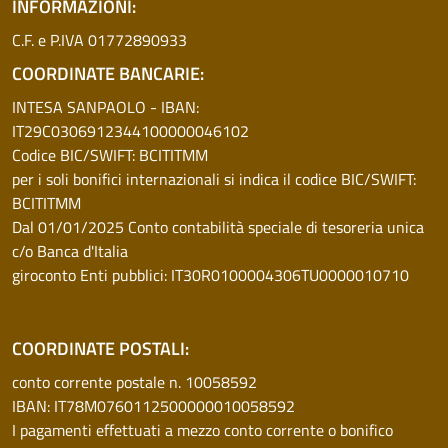
INFORMAZIONI:
C.F. e P.IVA 01772890933
COORDINATE BANCARIE:
INTESA SANPAOLO - IBAN:
IT29C0306912344100000046102
Codice BIC/SWIFT: BCITITMM
per i soli bonifici internazionali si indica il codice BIC/SWIFT:
BCITITMM
Dal 01/01/2025 Conto contabilità speciale di tesoreria unica
c/o Banca d'Italia
giroconto Enti pubblici: IT30R0100004306TU0000010710
COORDINATE POSTALI:
conto corrente postale n. 10058592
IBAN: IT78M0760112500000010058592
I pagamenti effettuati a mezzo conto corrente o bonifico